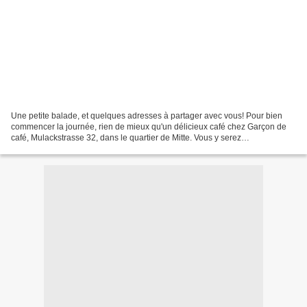
Une petite balade, et quelques adresses à partager avec vous! Pour bien
commencer la journée, rien de mieux qu'un délicieux café chez Garçon de
café, Mulackstrasse 32, dans le quartier de Mitte. Vous y serez
chaleureusement accueillis par Henri, un jeune...