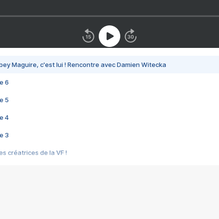
bey Maguire, c'est lui ! Rencontre avec Damien Witecka
e 6
e 5
e 4
e 3
s créatrices de la VF !
e 2
e 1
e Mektoub My Love arrive enfin ! Rencontre avec Shaïn Boumedine et Sal