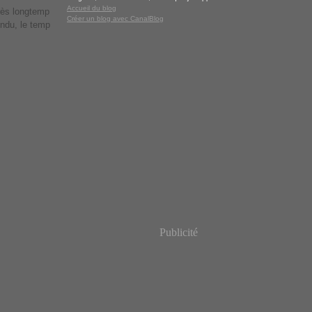
Accueil du blog
très longtemp
Créer un blog avec CanalBlog
ondu, le temp
Publicité