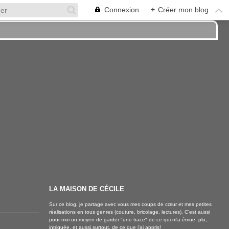
Connexion
+
Créer mon blog
LA MAISON DE CÉCILE
Sur ce blog, je partage avec vous mes coups de cœur et mes petites
réalisations en tous genres (couture, bricolage, lectures). C'est aussi
pour moi un moyen de garder "une trace" de ce qui m'a émue, plu,
intriguée, et aussi surtout, de ce que j'ai appris!