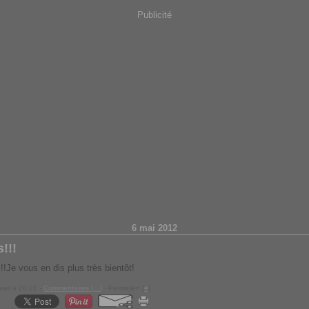
Publicité
6 mai 2012
!!!
Je vous en dis plus très bientôt!
euil à 20:21 -
Commentaires [
…
]
- Permalien [
#
]