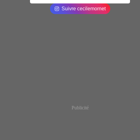
Suivre cecilemornet
Publicité