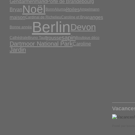
Gendarmenmarkt
Porte de Brandebourg
Noël
Bryan
étoiles
Bonn
Aliums
Ampelmann
maison
anges
Cardinal de Richelieu
Caroline et Bryan
Berlin
Devon
Bonne année
sapin
trousse
Cathédrale
Bruno Taut
Boutique déco
Dartmoor National Park
Caroline
Jardin
Vacances
Posté par bourp