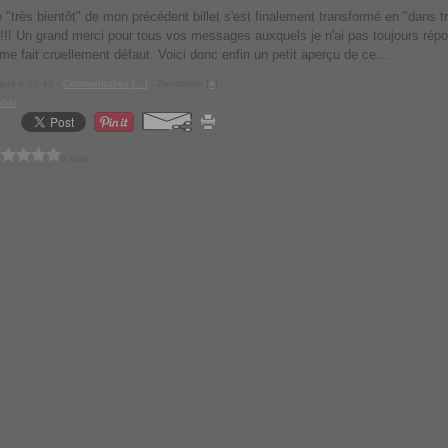
 "très bientôt" de mon précédent billet s'est finalement transformé en "dans 
!!! Un grand merci pour tous vos messages auxquels je n'ai pas toujours rép
me fait cruellement défaut. Voici donc enfin un petit aperçu de ce...
euil à 02:42 -
Commentaires [
…
]
- Permalien [
#
]
abat
0 vote