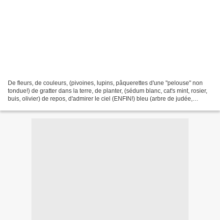
De fleurs, de couleurs, (pivoines, lupins, pâquerettes d'une "pelouse" non
tondue!) de gratter dans la terre, de planter, (sédum blanc, cat's mint, rosier,
buis, olivier) de repos, d'admirer le ciel (ENFIN!) bleu (arbre de judée,
cyprès) d'installer des...