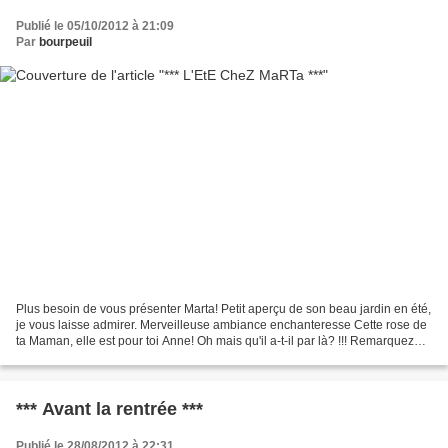
Publié le 05/10/2012 à 21:09
Par
bourpeuil
Plus besoin de vous présenter Marta! Petit aperçu de son beau jardin en été,
je vous laisse admirer. Merveilleuse ambiance enchanteresse Cette rose de
ta Maman, elle est pour toi Anne! Oh mais qu'il a-t-il par là? !!! Remarquez
l'élégance du hérisson...
*** Avant la rentrée ***
Publié le 28/08/2012 à 22:31