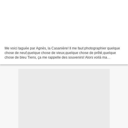
Me voici taguée par Agnès, la Casanière! Il me faut photographier quelque
chose de neuf,quelque chose de vieux,quelque chose de prêté,quelque
chose de bleu Tiens, ça me rappelle des souvenirs! Alors voilà ma
contribution à ce jeu. Mon "quelque chose de...