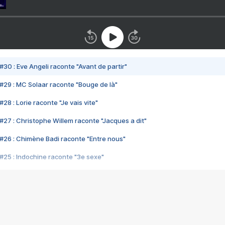
#30 : Eve Angeli raconte "Avant de partir"
#29 : MC Solaar raconte "Bouge de là"
28 : Lorie raconte "Je vais vite"
#27 : Christophe Willem raconte "Jacques a dit"
#26 : Chimène Badi raconte "Entre nous"
#25 : Indochine raconte "3e sexe"
#24 : Zaho raconte "C'est chelou"
#23 : Patrick Bruel raconte "Au café des délices"
#22 : Kyo raconte "Le chemin"