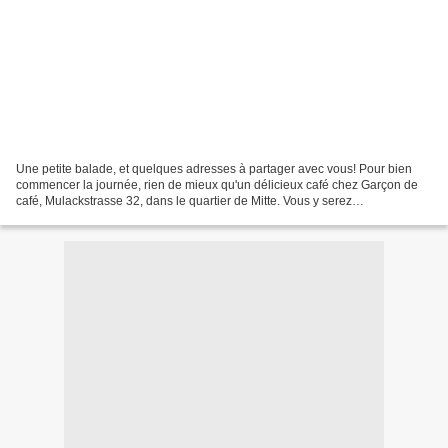
Une petite balade, et quelques adresses à partager avec vous! Pour bien
commencer la journée, rien de mieux qu'un délicieux café chez Garçon de
café, Mulackstrasse 32, dans le quartier de Mitte. Vous y serez
chaleureusement accueillis par Henri, un jeune...