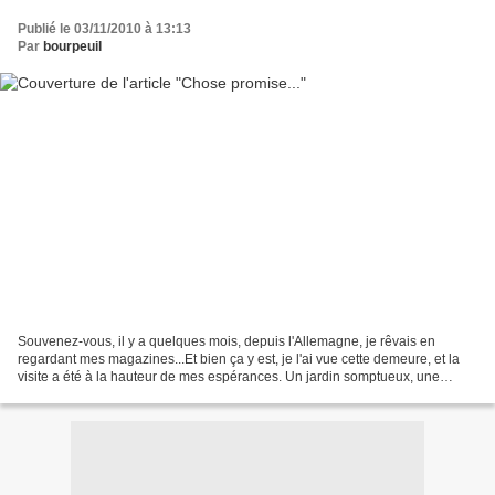
Publié le 03/11/2010 à 13:13
Par
bourpeuil
Souvenez-vous, il y a quelques mois, depuis l'Allemagne, je rêvais en
regardant mes magazines...Et bien ça y est, je l'ai vue cette demeure, et la
visite a été à la hauteur de mes espérances. Un jardin somptueux, une
maison magnifique, où l'on sent presque...