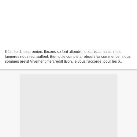
Il fait froid, les premiers flocons se font attendre, et dans la maison, les
lumières nous réchauffent. Bientôt le compte à rebours va commencer, nous
sommes prêts! Vivement mercredi!! (Bon, je vous l'accorde, pour les 6
premiers jours, il faudra prendre...