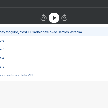
bey Maguire, c'est lui ! Rencontre avec Damien Witecka
e 6
e 5
e 4
e 3
s créatrices de la VF !
e 2
e 1
e Mektoub My Love arrive enfin ! Rencontre avec Shaïn Boumedine et Sal