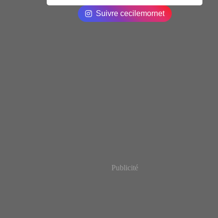
Suivre cecilemornet
Publicité