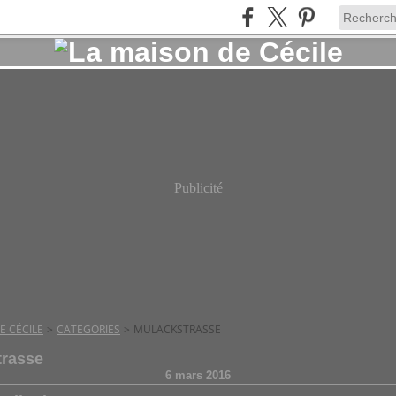
Publicité
E CÉCILE
>
CATEGORIES
>
MULACKSTRASSE
trasse
6 mars 2016