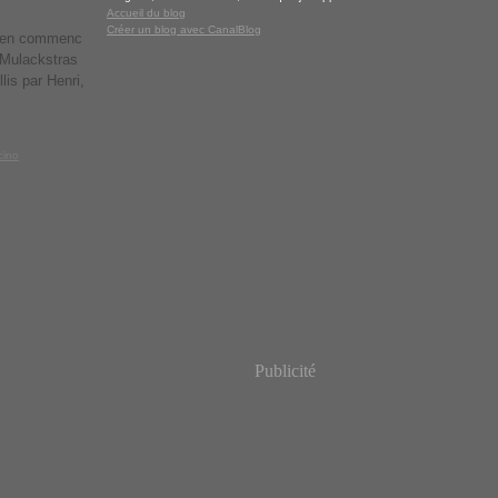
Accueil du blog
Créer un blog avec CanalBlog
 bien commenc
 Mulackstras
lis par Henri,
cino
Publicité