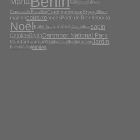
Berlin
Marta
Caroline et Bryan
Caroline
trousse
Bryan
Cardinal de Richelieu
Aliums
couture
maison
anges
Porte de Brandebourg
Noël
sapin
lumières
Bruno Taut
Cathédrale
Dartmoor National Park
CarolineBryan
Jardin
Gendarmenmarkt
Ampelmann
Bonne année
étoiles
Bücher
Avent