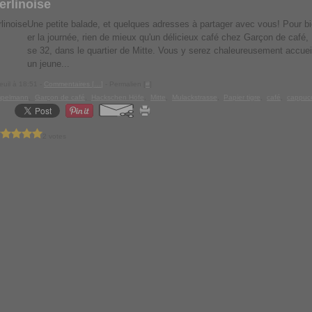
erlinoise
Une petite balade, et quelques adresses à partager avec vous! Pour
er la journée, rien de mieux qu'un délicieux café chez Garçon de café,
se 32, dans le quartier de Mitte. Vous y serez chaleureusement accueil
un jeune...
euil à 18:51 -
Commentaires [
…
]
- Permalien [
#
]
pelmann
,
Garçon de café
,
Hackschen Höfe
,
Mitte
,
Mulackstrasse
,
Papier tigre
,
café
,
cappuc
2 votes