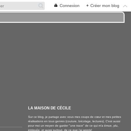
Connexion
+
Créer mon blog
LA MAISON DE CÉCILE
Sur ce blog, je partage avec vous mes coups de cœur et mes petites
réalisations en tous genres (couture, bricolage, lectures). C'est aussi
pour moi un moyen de garder "une trace" de ce qui m'a émue, plu,
intriguée, et aussi surtout, de ce que j'ai appris!