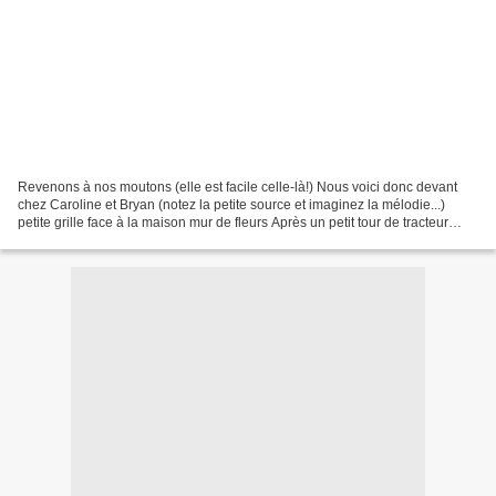
Revenons à nos moutons (elle est facile celle-là!) Nous voici donc devant
chez Caroline et Bryan (notez la petite source et imaginez la mélodie...)
petite grille face à la maison mur de fleurs Après un petit tour de tracteur
entrons dans la maison où...