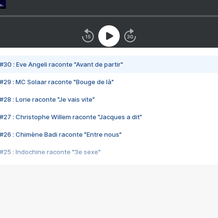
#30 : Eve Angeli raconte "Avant de partir"
#29 : MC Solaar raconte "Bouge de là"
28 : Lorie raconte "Je vais vite"
#27 : Christophe Willem raconte "Jacques a dit"
#26 : Chimène Badi raconte "Entre nous"
#25 : Indochine raconte "3e sexe"
#24 : Zaho raconte "C'est chelou"
#23 : Patrick Bruel raconte "Au café des délices"
#22 : Kyo raconte "Le chemin"