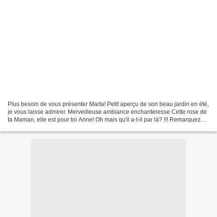
Plus besoin de vous présenter Marta! Petit aperçu de son beau jardin en été,
je vous laisse admirer. Merveilleuse ambiance enchanteresse Cette rose de
ta Maman, elle est pour toi Anne! Oh mais qu'il a-t-il par là? !!! Remarquez
l'élégance du hérisson...