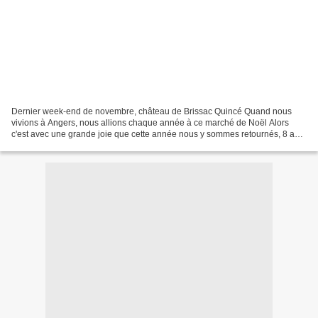
Dernier week-end de novembre, château de Brissac Quincé Quand nous
vivions à Angers, nous allions chaque année à ce marché de Noël Alors
c'est avec une grande joie que cette année nous y sommes retournés, 8 ans
après...(sans poussette, c'est chouette!)...