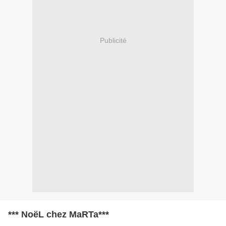
Publicité
*** NoëL chez MaRTa***