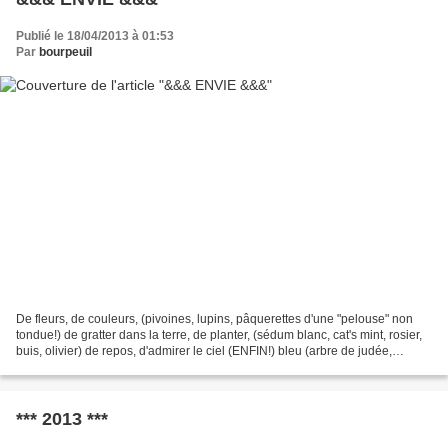
Publié le 18/04/2013 à 01:53
Par
bourpeuil
De fleurs, de couleurs, (pivoines, lupins, pâquerettes d'une "pelouse" non
tondue!) de gratter dans la terre, de planter, (sédum blanc, cat's mint, rosier,
buis, olivier) de repos, d'admirer le ciel (ENFIN!) bleu (arbre de judée,
cyprès) d'installer des...
*** 2013 ***