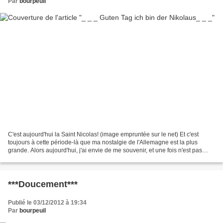
Par
bourpeuil
C'est aujourd'hui la Saint Nicolas! (image empruntée sur le net) Et c'est
toujours à cette période-là que ma nostalgie de l'Allemagne est la plus
grande. Alors aujourd'hui, j'ai envie de me souvenir, et une fois n'est pas
coutume, de vous montrer quelques...
***Doucement***
Publié le 03/12/2012 à 19:34
Par
bourpeuil