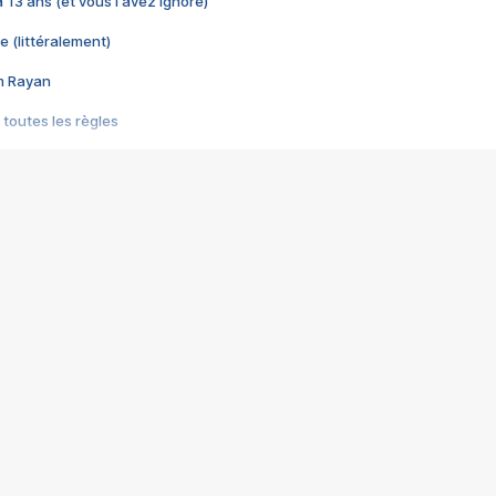
 a 13 ans (et vous l'avez ignoré)
e (littéralement)
im Rayan
 toutes les règles
s les jeux vidéo
us choquant de Rockstar ? - Le scandale BULLY
e plus moche de Steam
du RÊVE tourne au CAUCHEMAR
pendant 8 heures
it… à tort
umiliés par un jeu vidéo
ire - Final Fantasy 8
ti un empire - Age of Empires