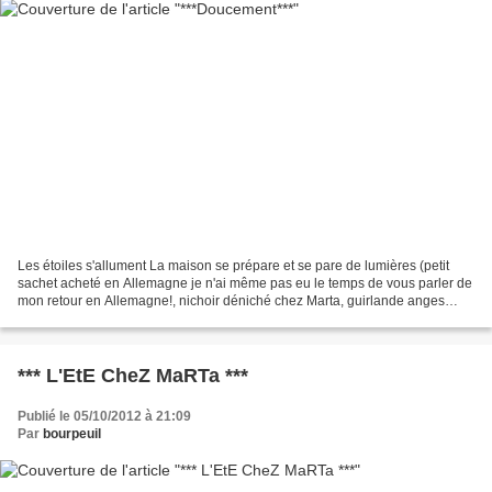
Les étoiles s'allument La maison se prépare et se pare de lumières (petit
sachet acheté en Allemagne je n'ai même pas eu le temps de vous parler de
mon retour en Allemagne!, nichoir déniché chez Marta, guirlande anges
chez C@s@) Guirlandes à tous les...
*** L'EtE CheZ MaRTa ***
Publié le 05/10/2012 à 21:09
Par
bourpeuil