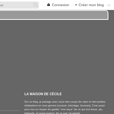
Connexion
+
Créer mon blog
LA MAISON DE CÉCILE
Sur ce blog, je partage avec vous mes coups de cœur et mes petites
réalisations en tous genres (couture, bricolage, lectures). C'est aussi
pour moi un moyen de garder "une trace" de ce qui m'a émue, plu,
intriguée, et aussi surtout, de ce que j'ai appris!