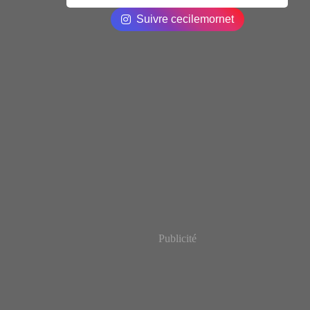
Suivre cecilemornet
Publicité