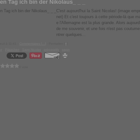
ten Tag ich bin der Nikolaus_ _ _
C'est aujourd'hui la Saint Nicolas! (image emp
net) Et c'est toujours à cette période-là que m
e l'Allemagne est la plus grande. Alors aujourd'h
de me souvenir, et une fois n'est pas coutum
ntrer quelques...
euil à 11:41 -
Commentaires [
…
]
- Permalien [
#
]
nn
,
Plätzchen
,
Saint Nicolas
,
préparatifs
,
sapin
0 vote