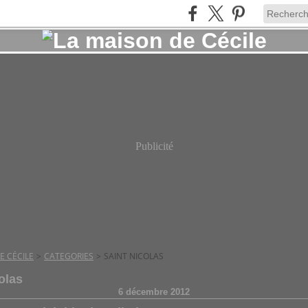
Publicité
E CÉCILE
>
CATEGORIES
>
SAINT NICOLAS
olas
6 décembre 2012