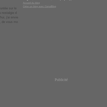
Accueil du blog
Créer un blog avec CanalBlog
runtée sur le
a nostalgie d
ui, j'ai envie
e, de vous mo
Publicité