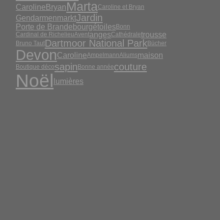
Marta
CarolineBryan
Caroline et Bryan
Jardin
Gendarmenmarkt
Porte de Brandebourg
étoiles
Bonn
anges
trousse
Cardinal de Richelieu
Avent
Cathédrale
Dartmoor National Park
Bruno Taut
Bücher
Devon
Caroline
maison
Ampelmann
Aliums
sapin
couture
Boutique déco
Bonne année
Noël
lumières