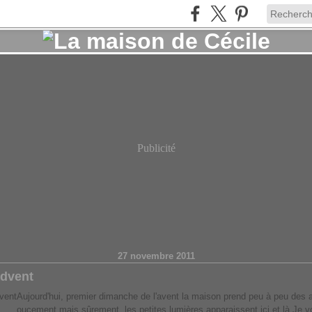
Publicité
27 novembre 2011
advent
Aujourd'hui, premier dimanche de l'avent la maison prend peu à peu des ai
oucement mais sûrement, les petites lumières apparaissent ici et là Je 