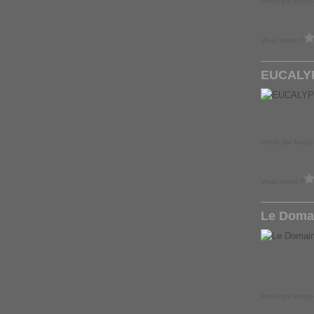
Posté par bourp
Vous aimez ?
EUCALY
Posté par bourpe
Vous aimez ?
Le Doma
Posté par bourp