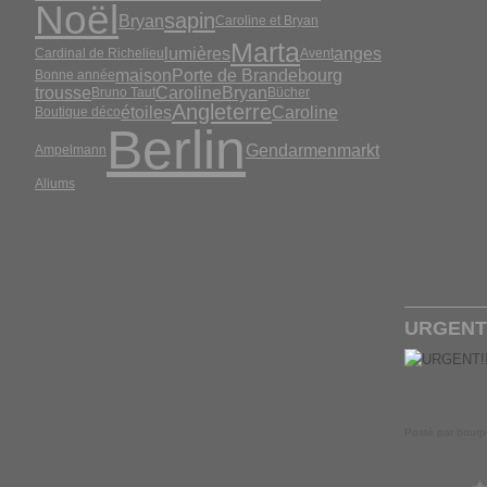
Noël
sapin
Bryan
Caroline et Bryan
Marta
lumières
anges
Cardinal de Richelieu
Avent
maison
Porte de Brandebourg
Bonne année
trousse
CarolineBryan
Bruno Taut
Bücher
Angleterre
étoiles
Caroline
Boutique déco
Berlin
Gendarmenmarkt
Ampelmann
Aliums
URGENT!
Posté par bourp