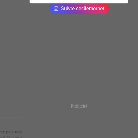
Suivre cecilemornet
Publicité
me pour repr
ger) Coeurs_f