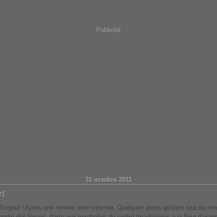
Publicité
31 octobre 2011
r!
Bonjour ! Après une rentrée bien rythmée, Quelques petits goûters tout de mê
endre des forces, (tarte aux mirabelles du jardin) (madeleines à la fleur d'oran