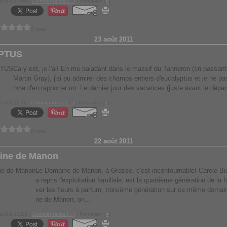
euil à 17:46 -
Commentaires [
…
]
- Permalien [
#
]
0 vote
23 août 2011
PTUS
Ca y est, je l'ai! En me baladant dans le massif du Tanneron (en passan
Martin Gray), j'ai pu admirer des champs entiers d'eucalyptus et je ne pas
nvie d'en rapporter un. Le dernier jour des vacances (juste avant le départ
uil à 11:11 -
Commentaires [
…
]
- Permalien [
#
]
0 vote
22 août 2011
ine de Manon
Le Domaine de Manon, à Grasse, c'est incontournable! Carole Bi
a repris l'exploitation familiale, est la quatrième génération de la f
ver les fleurs à parfum, troisième génération sur ce même domai
ne de Manon, on...
euil à 13:18 -
Commentaires [
…
]
- Permalien [
#
]