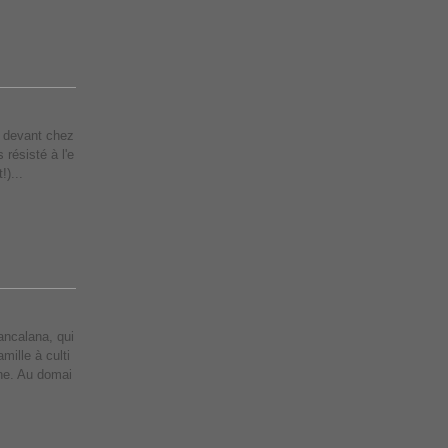
t devant chez
 résisté à l'e
!)...
ancalana, qui
amille à culti
ne. Au domai