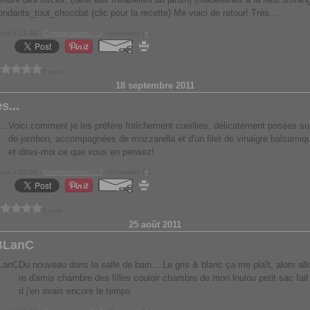
ondants_tout_chocolat (clic pour la recette) Me voici de retour! Très...
euil à 21:38 -
Commentaires [
…
]
- Permalien [
#
]
0 vote
18 septembre 2011
s...
Voici comment je les préfère fraîchement cueillies, délicatement posées su
de jambon, accompagnées de mozzarella et d'un filet de vinaigre balsamiq
et dites-moi ce que vous en pensez!
euil à 22:39 -
Commentaires [
…
]
- Permalien [
#
]
0 vote
25 août 2011
BLanC
Du nouveau dans la salle de bain... Le gris & blanc ça me plaît, alors a
re d'amis chambre des filles couloir chambre de mon loulou petit sac fai
d j'en avais encore le temps