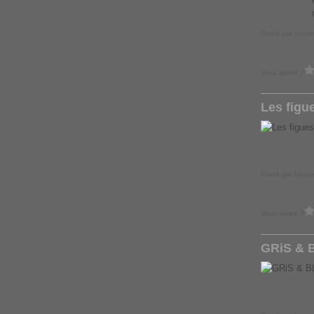
Posté par bourp
Vous aimez ?
Les figue
Posté par bourp
Vous aimez ?
GRiS & 