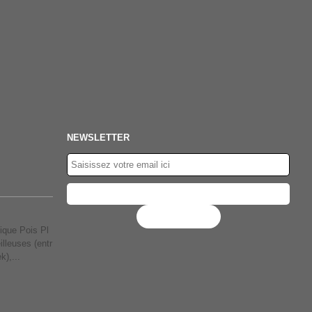
NEWSLETTER
Flux RSS
ique Pois Pl
lleuses (entr
k),...