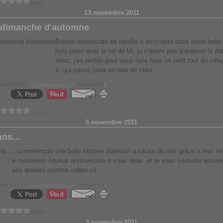
0 vote
13 novembre 2011
 dimanche d'automne
Balade dominicale en famille à bicyclette dans notre bell
hoto prise avec le tel de Mr, je n'arrive pas à enlever la da
Allez, j'en profite pour vous faire faire un petit tour du vill
e, qui passe juste en bas de chez...
euil à 22:33 -
Commentaires [
…
]
- Permalien [
#
]
0 vote
6 novembre 2011
ans...
...commençait une belle histoire d'amour! à cause de moi grâce à moi, m
e mariaient! Joyeux anniversaire à vous deux, et je vous souhaite enco
ses années comme celles-ci!
euil à 10:13 -
Commentaires [
…
]
- Permalien [
#
]
0 vote
2 novembre 2011