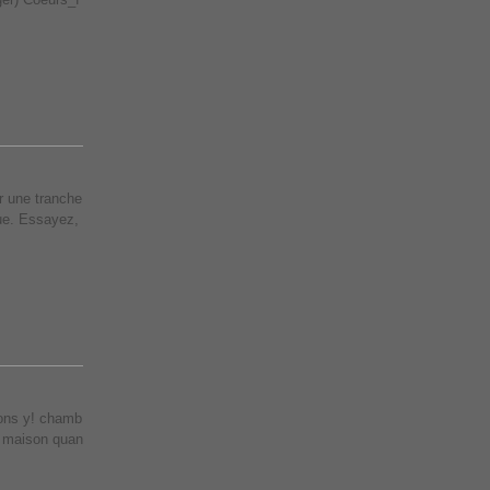
r une tranche
ue. Essayez,
llons y! chamb
t maison quan