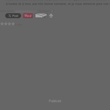
à toutes et à tous une très bonne semaine, et je vous remercie pour vos v
euil à 19:30 -
Commentaires [
…
]
- Permalien [
#
]
0 vote
Publicité