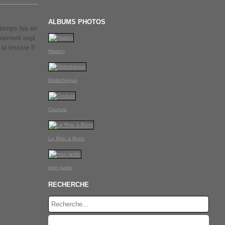
ALBUMS PHOTOS
 temps les en
raiment expl
la lessive Il
Maison
Bibliothèque
Couture
Le Rhin à Bonn
mon jardin
RECHERCHE