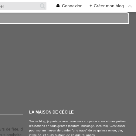
Connexion
+
Créer mon blog
LA MAISON DE CÉCILE
Sur ce blog, je partage avec vous mes coups de cœur et mes petites
réalisations en tous genres (couture, bricolage, lectures). C'est aussi
rs de fête, d
pour moi un moyen de garder "une trace" de ce qui m'a émue, plu,
vous souhaite
intriguée, et aussi surtout, de ce que j'ai appris!