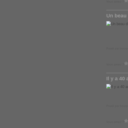
Vous aimez ?
Un beau
Posté par bourp
Vous aimez ?
Il y a 40 
Posté par bourp
Vous aimez ?