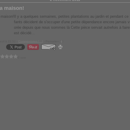
la maison!
Il y a quelques semaines, petites plantations au jardin et pendant ce
fants décident de s'occuper d'une petite dépendance encore jamais v
orée depuis que nous sommes là Cette pièce servait autrefois à faire 
est décidé...
euil à 22:52 -
Commentaires [
…
]
- Permalien [
#
]
0 vote