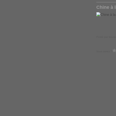
Chine à 
Posté par bourp
Vous aimez ?