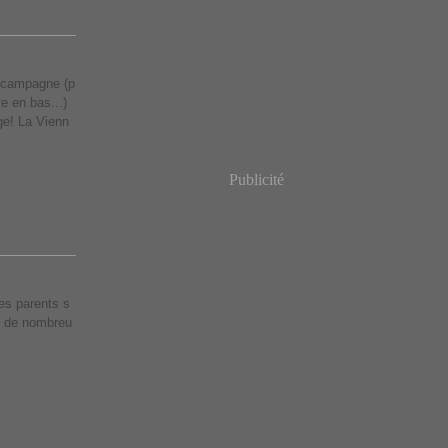
e campagne (p
te en bas...)
age! La Vienn
Publicité
es parents s
re de nombreu