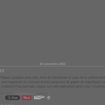
16 novembre 2011
!!
Depuis quelques jours déjà, Anne de Chic&Geek et Laury de la sublime bout
ume organisent un concours et nous proposent de gagner de magnifiques vei
e autres!) Pour participer, cliquez sur cette belle photo (prise chez Chic&Gee
euil à 10:31 -
Commentaires [
…
]
- Permalien [
#
]