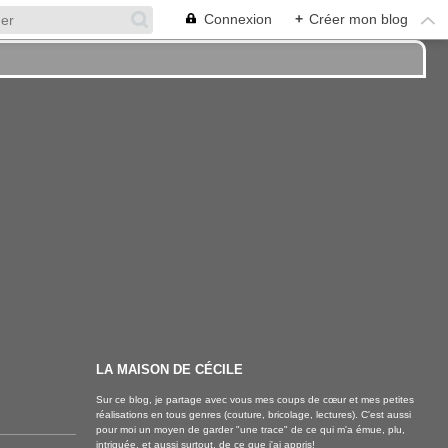
Connexion
+
Créer mon blog
LA MAISON DE CÉCILE
Sur ce blog, je partage avec vous mes coups de cœur et mes petites
réalisations en tous genres (couture, bricolage, lectures). C'est aussi
pour moi un moyen de garder "une trace" de ce qui m'a émue, plu,
intriguée, et aussi surtout, de ce que j'ai appris!