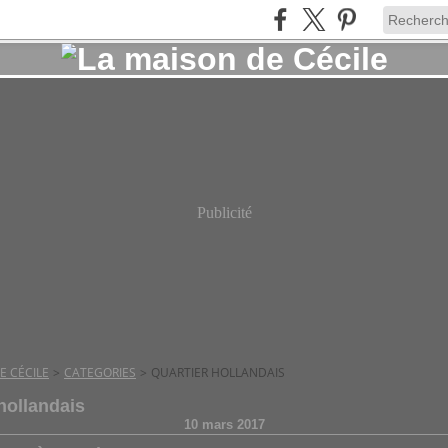
Publicité
E CÉCILE
>
CATEGORIES
>
QUARTIER HOLLANDAIS
 hollandais
10 mars 2017