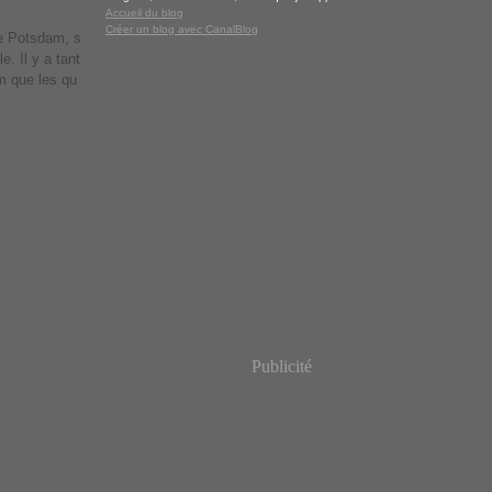
Accueil du blog
Créer un blog avec CanalBlog
 de Potsdam, s
e. Il y a tant
m que les qu
Publicité