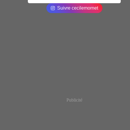
Suivre cecilemornet
Publicité