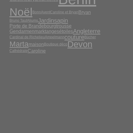
Noël
Bryan
Bonn
Avent
Caroline et Bryan
Jardin
sapin
Bruno Taut
Aliums
Porte de Brandebourg
trousse
Angleterre
Gendarmenmarkt
anges
étoiles
couture
Cardinal de Richelieu
Ampelmann
Bücher
Devon
Marta
maison
Boutique déco
Caroline
Cathédrale