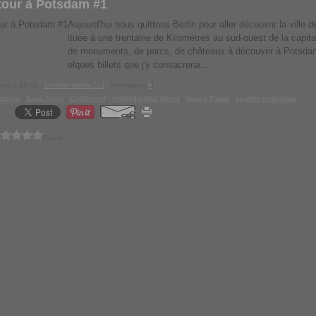
 tour à Potsdam #1
Aujourd'hui nous quittons Berlin pour aller découvrir la ville
ituée à une trentaine de Kilomètres au sud-ouest de la capital
de monuments, de parcs, de châteaux à découvrir à Potsda
elques billets que j'y consacrerai...
euil à 18:54 -
Commentaires [
…
]
- Permalien [
#
]
tsdam
,
Sans-Souci
,
Cecilienhof
,
Holländisches Viertel
,
Neues Palais
,
quartier hollandais
0 vote