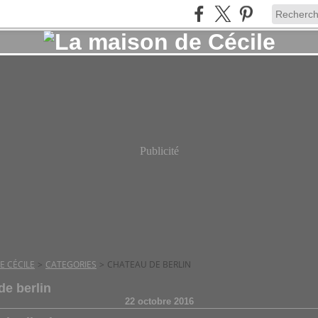
Publicité
E CÉCILE
>
CATEGORIES
>
CHATEAU DE BERLIN
de berlin
22 octobre 2016