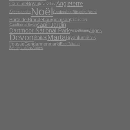
Angleterre
CarolineBryan
Bruno Taut
Noël
Bonne année
Cardinal de Richelieu
Avent
Porte de Brandebourg
maison
Cathédrale
sapin
Jardin
Caroline et Bryan
Dartmoor National Park
anges
Ampelmann
Devon
Marta
étoiles
Bryan
lumières
trousse
Gendarmenmarkt
Bonn
Bücher
Boutique déco
Aliums