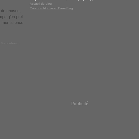
Accueil du blog
Créer un blog avec CanalBlog
n de choses,
mps, j'en prof
où mon silence
e Brandebourg
,
Publicité