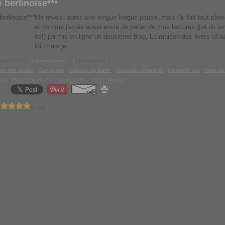
 berlinoise***
Me revoici après une longue longue pause, mais j'ai fait tout plei
et comme j'avais aussi envie de parler de mes lectures (j'ai du te
ite!) j'ai mis en ligne un deuxième blog, La maison des livres (d'
ici, mais je...
euil à 12:22 -
Commentaires [
…
]
- Permalien [
#
]
ter den Linden
,
Cathédrale
,
Château de Berlin
,
Humboldt Universität
,
Humboldt bax
,
Porte d
al)
,
Frédéric le Grand
,
Humboldt Box
,
Neue Wache
1 vote