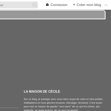
Connexion
+
Créer mon blog
LA MAISON DE CÉCILE
Sur ce blog, je partage avec vous mes coups de cœur et mes petites
réalisations en tous genres (couture, bricolage, lectures). C'est aussi
pour moi un moyen de garder "une trace" de ce qui m'a émue, plu,
intriguée, et aussi surtout, de ce que j'ai appris!