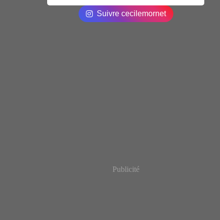
Suivre cecilemornet
Publicité