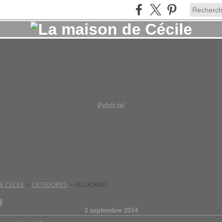
Publicité
E CÉCILE
>
CATEGORIES
>
RELOOKING
g
3 septembre 2014