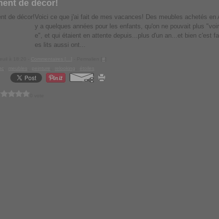
ent de décor!
Voici ce que j'ai fait de mes vacances! Des meubles achetés en 
y a quelques années pour les enfants, qu'on ne pouvait plus "voir
e", et qui étaient en attente depuis...plus d'un an...et bien c'est fa
es lits aussi ont...
euil à 18:20 -
Commentaires [
…
]
- Permalien [
#
]
nc
,
meubles
,
peinture
,
relooking
,
étoiles
0 vote