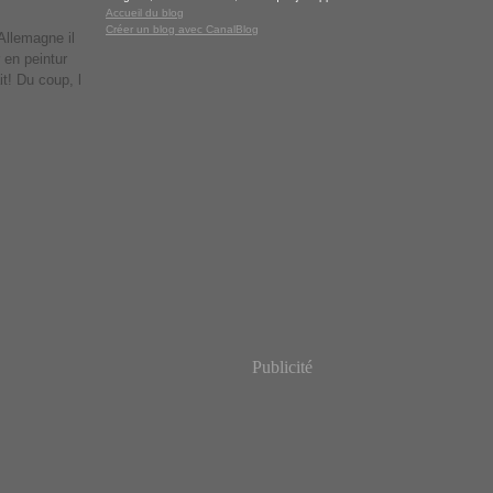
Accueil du blog
Créer un blog avec CanalBlog
Allemagne il
 en peintur
it! Du coup, l
Publicité