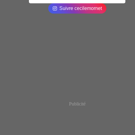
Suivre cecilemornet
Publicité