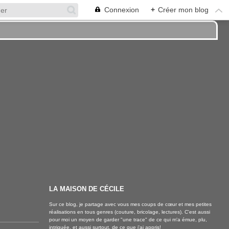
Connexion
+
Créer mon blog
LA MAISON DE CÉCILE
Sur ce blog, je partage avec vous mes coups de cœur et mes petites
réalisations en tous genres (couture, bricolage, lectures). C'est aussi
pour moi un moyen de garder "une trace" de ce qui m'a émue, plu,
intriguée, et aussi surtout, de ce que j'ai appris!