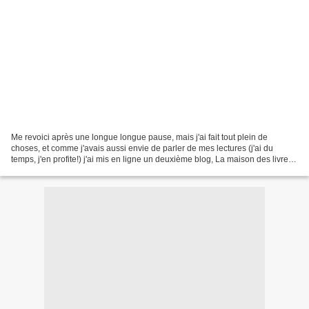
Me revoici après une longue longue pause, mais j'ai fait tout plein de
choses, et comme j'avais aussi envie de parler de mes lectures (j'ai du
temps, j'en profite!) j'ai mis en ligne un deuxième blog, La maison des livres
(d'où mon silence ici, mais je...