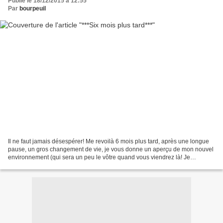
Publié le 18/12/2015 à 12:55
Par
bourpeuil
Il ne faut jamais désespérer! Me revoilà 6 mois plus tard, après une longue
pause, un gros changement de vie, je vous donne un aperçu de mon nouvel
environnement (qui sera un peu le vôtre quand vous viendrez là! Je
remercie au passage les "fidèles", qui...