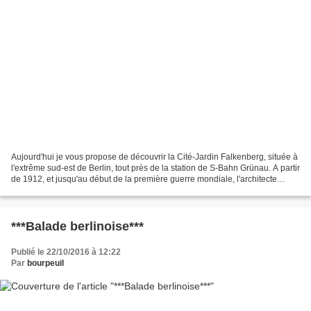
Aujourd'hui je vous propose de découvrir la Cité-Jardin Falkenberg, située à
l'extrême sud-est de Berlin, tout près de la station de S-Bahn Grünau. A partir
de 1912, et jusqu'au début de la première guerre mondiale, l'architecte
Bruno Taut (1880-1938)...
***Balade berlinoise***
Publié le 22/10/2016 à 12:22
Par
bourpeuil