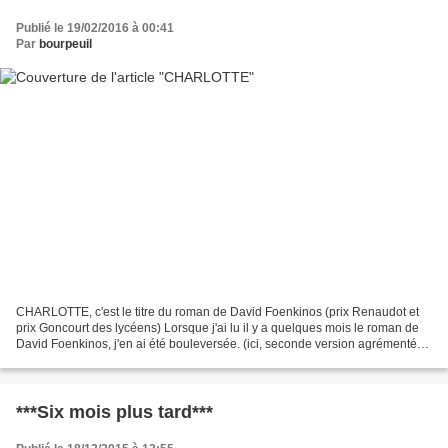
Publié le 19/02/2016 à 00:41
Par
bourpeuil
CHARLOTTE, c'est le titre du roman de David Foenkinos (prix Renaudot et
prix Goncourt des lycéens) Lorsque j'ai lu il y a quelques mois le roman de
David Foenkinos, j'en ai été bouleversée. (ici, seconde version agrémentée
des gouaches de Charlotte et...
***Six mois plus tard***