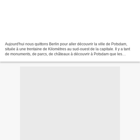
Aujourd'hui nous quittons Berlin pour aller découvrir la ville de Potsdam,
située à une trentaine de Kilomètres au sud-ouest de la capitale. Il y a tant
de monuments, de parcs, de châteaux à découvrir à Potsdam que les
quelques billets que j'y consacrerai...