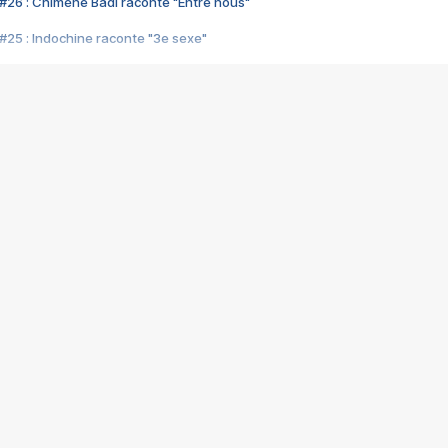
#26 : Chimène Badi raconte "Entre nous"
#25 : Indochine raconte "3e sexe"
#24 : Zaho raconte "C'est chelou"
#23 : Patrick Bruel raconte "Au café des délices"
#22 : Kyo raconte "Le chemin"
#21 : Nolwenn Leroy raconte "Cassé"
#20 : Patrick Hernandez raconte "Born to be alive"
#19 : Lorie raconte "Près de moi"
#18 : Michael Jones raconte "A nos actes manqués" (avec Jean-Jacque
#17 : Khaled raconte "Aïcha"
#16 : Corneille raconte "Parce qu'on vient de loin"
#15 : Indochine raconte "L'aventurier"
14 : Lorie raconte "Sur un air latino"