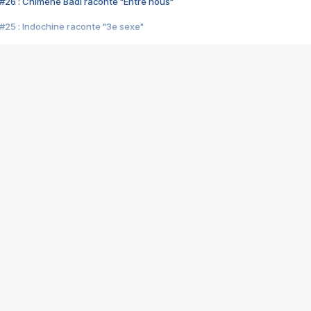
#26 : Chimène Badi raconte "Entre nous"
#25 : Indochine raconte "3e sexe"
#24 : Zaho raconte "C'est chelou"
#23 : Patrick Bruel raconte "Au café des délices"
#22 : Kyo raconte "Le chemin"
#21 : Nolwenn Leroy raconte "Cassé"
#20 : Patrick Hernandez raconte "Born to be alive"
#19 : Lorie raconte "Près de moi"
#18 : Michael Jones raconte "A nos actes manqués" (avec Jean-Jacque
#17 : Khaled raconte "Aïcha"
#16 : Corneille raconte "Parce qu'on vient de loin"
#15 : Indochine raconte "L'aventurier"
14 : Lorie raconte "Sur un air latino"